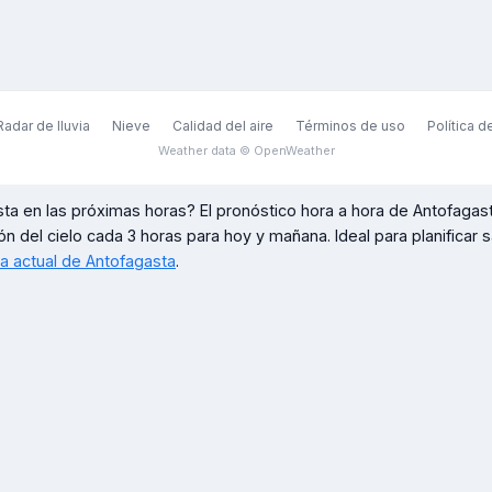
Radar de lluvia
Nieve
Calidad del aire
Términos de uso
Política d
Weather data © OpenWeather
sta
en las próximas horas? El pronóstico hora a hora de
Antofagas
ón del cielo cada 3 horas para hoy y mañana. Ideal para planificar sal
ma actual de
Antofagasta
.