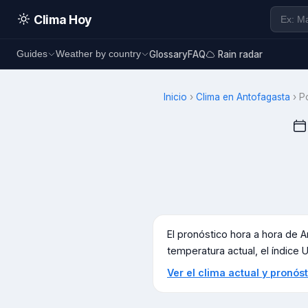
Clima Hoy
Glossary
FAQ
Rain radar
Guides
Weather by country
Inicio
›
Clima en
Antofagasta
›
P
El pronóstico hora a hora de
A
temperatura actual, el índice UV
Ver el clima actual y pronó