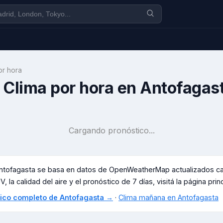
or hora
Clima por hora en
Antofagas
Cargando pronóstico...
ntofagasta
se basa en datos de OpenWeatherMap actualizados cad
, la calidad del aire y el pronóstico de 7 días, visitá la página prin
stico completo de
Antofagasta
→
·
Clima mañana en
Antofagasta