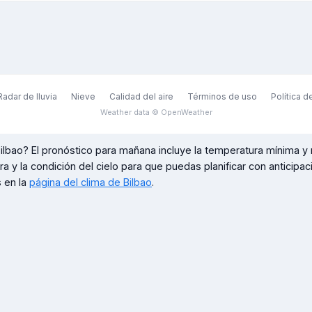
Radar de lluvia
Nieve
Calidad del aire
Términos de uso
Política d
Weather data © OpenWeather
ilbao
? El pronóstico para mañana incluye la temperatura mínima y 
ora y la condición del cielo para que puedas planificar con anticipa
 en la
página del clima de
Bilbao
.