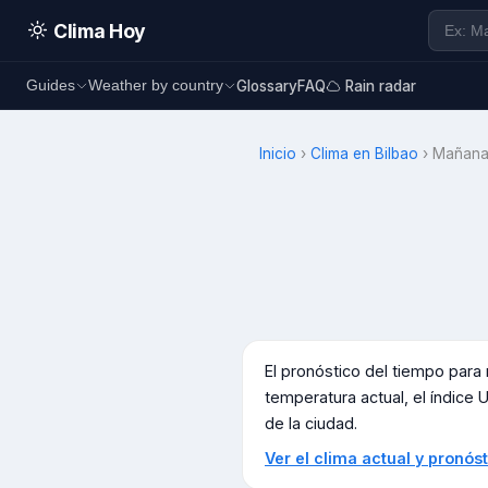
Clima Hoy
Glossary
FAQ
Rain radar
Guides
Weather by country
Inicio
›
Clima en
Bilbao
›
Mañan
El pronóstico del tiempo par
temperatura actual, el índice U
de la ciudad.
Ver el clima actual y pronó