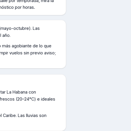
alle por temporada, mirá la
nóstico por horas.
 (mayo-octubre). Las
l año.
o más agobiante de lo que
pir vuelos sin previo aviso;
itar La Habana con
frescos (20–24°C) e ideales
Caribe. Las lluvias son