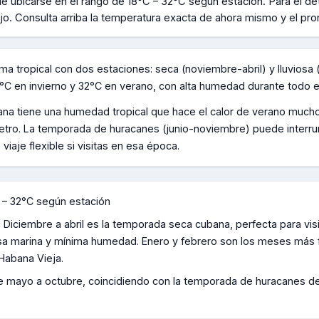
le ubicarse en el rango de
18°C – 32°C según estación
.
Para el det
jo.
Consulta arriba la temperatura exacta de ahora mismo y el pro
ima tropical con dos estaciones: seca (noviembre-abril) y lluviosa
°C en invierno y 32°C en verano, con alta humedad durante todo e
na tiene una humedad tropical que hace el calor de verano much
tro. La temporada de huracanes (junio-noviembre) puede interrum
aje flexible si visitas en esa época.
 – 32°C según estación
:
Diciembre a abril es la temporada seca cubana, perfecta para vis
sa marina y mínima humedad. Enero y febrero son los meses más 
 Habana Vieja.
e mayo a octubre, coincidiendo con la temporada de huracanes del 