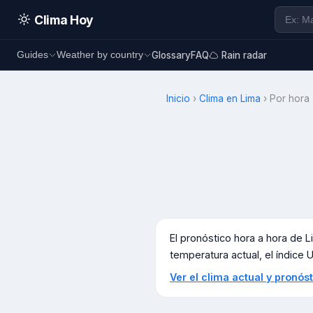
Clima Hoy
Glossary
FAQ
Rain radar
Guides
Weather by country
Inicio
›
Clima en
Lima
›
Por hora
El pronóstico hora a hora de
L
temperatura actual, el índice UV
Ver el clima actual y pronó