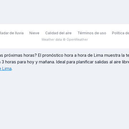
Radar de lluvia
Nieve
Calidad del aire
Términos de uso
Política d
Weather data © OpenWeather
as próximas horas? El pronóstico hora a hora de
Lima
muestra la t
a 3 horas para hoy y mañana. Ideal para planificar salidas al aire lib
de
Lima
.