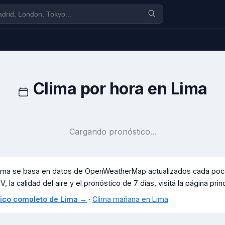
Clima por hora en
Lima
Cargando pronóstico...
ima
se basa en datos de OpenWeatherMap actualizados cada pocas
, la calidad del aire y el pronóstico de 7 días, visitá la página prin
stico completo de
Lima
→
·
Clima mañana en
Lima