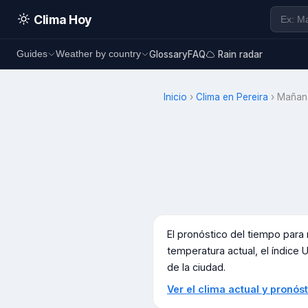
Clima Hoy
Glossary
FAQ
Rain radar
Guides
Weather by country
Inicio
›
Clima en
Pereira
›
Mañan
El pronóstico del tiempo par
temperatura actual, el índice U
de la ciudad.
Ver el clima actual y pronó