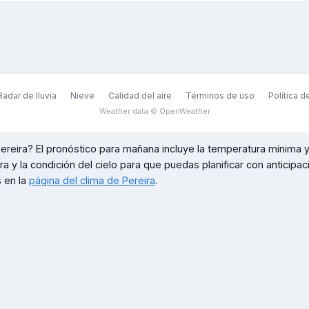
Radar de lluvia
Nieve
Calidad del aire
Términos de uso
Política d
Weather data © OpenWeather
ereira
? El pronóstico para mañana incluye la temperatura mínima y
ora y la condición del cielo para que puedas planificar con anticipa
 en la
página del clima de
Pereira
.