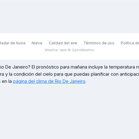
Radar de lluvia
Nieve
Calidad del aire
Términos de uso
Política d
Weather data © OpenWeather
io De Janeiro
? El pronóstico para mañana incluye la temperatura 
ora y la condición del cielo para que puedas planificar con anticipa
 en la
página del clima de
Rio De Janeiro
.