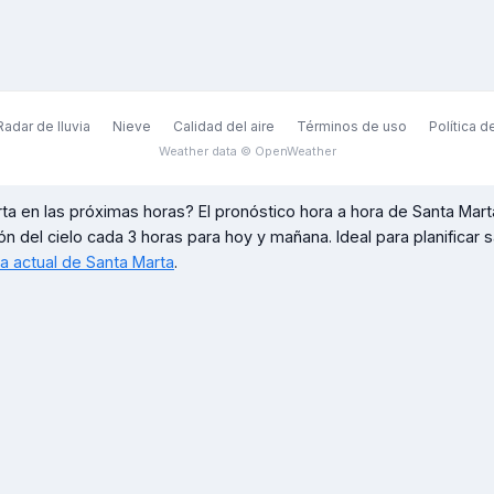
Radar de lluvia
Nieve
Calidad del aire
Términos de uso
Política d
Weather data © OpenWeather
rta
en las próximas horas? El pronóstico hora a hora de
Santa Mart
ón del cielo cada 3 horas para hoy y mañana. Ideal para planificar sal
ma actual de
Santa Marta
.