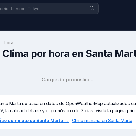
or hora
Clima por hora en
Santa Mar
Cargando pronóstico...
anta Marta
se basa en datos de OpenWeatherMap actualizados cad
, la calidad del aire y el pronóstico de 7 días, visitá la página prin
stico completo de
Santa Marta
→
·
Clima mañana en
Santa Marta