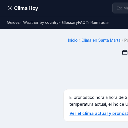
Clima Hoy
Glossary
FAQ
Rain radar
Guides
Weather by country
Inicio
›
Clima en
Santa Marta
›
P
El pronóstico hora a hora de
S
temperatura actual, el índice UV
Ver el clima actual y pronó