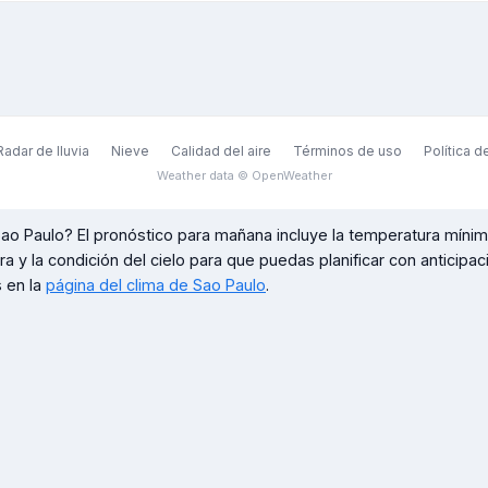
Radar de lluvia
Nieve
Calidad del aire
Términos de uso
Política d
Weather data © OpenWeather
ao Paulo
? El pronóstico para mañana incluye la temperatura mínim
ora y la condición del cielo para que puedas planificar con anticipa
 en la
página del clima de
Sao Paulo
.