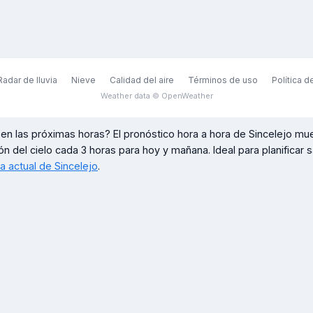
Radar de lluvia
Nieve
Calidad del aire
Términos de uso
Política d
Weather data © OpenWeather
en las próximas horas? El pronóstico hora a hora de
Sincelejo
mues
ón del cielo cada 3 horas para hoy y mañana. Ideal para planificar sal
ma actual de
Sincelejo
.