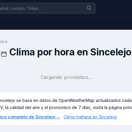
hora
Clima por hora en
Sincelejo
Cargando pronóstico...
incelejo
se basa en datos de OpenWeatherMap actualizados cada p
, la calidad del aire y el pronóstico de 7 días, visitá la página prin
stico completo de
Sincelejo
→
·
Clima mañana en
Sincelejo