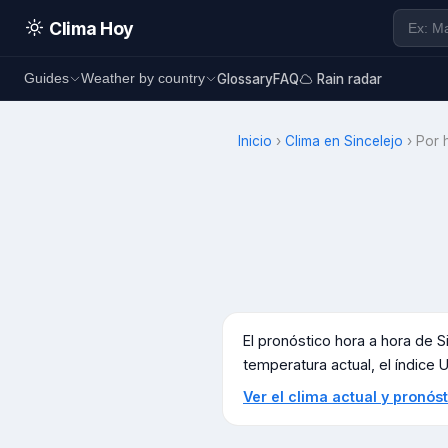
Clima Hoy
Glossary
FAQ
Rain radar
Guides
Weather by country
Inicio
›
Clima en
Sincelejo
›
Por 
El pronóstico hora a hora de
S
temperatura actual, el índice UV
Ver el clima actual y pronó