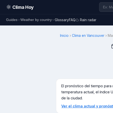
Clima Hoy
Glossary
FAQ
Rain radar
Guides
Weather by country
Inicio
›
Clima en
Vancouver
›
Ma
El pronóstico del tiempo par
temperatura actual, el índice U
de la ciudad.
Ver el clima actual y pronó