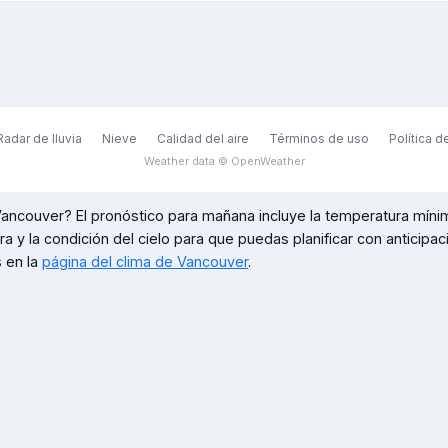
Radar de lluvia
Nieve
Calidad del aire
Términos de uso
Política d
Weather data © OpenWeather
ancouver
? El pronóstico para mañana incluye la temperatura míni
ora y la condición del cielo para que puedas planificar con anticipa
 en la
página del clima de
Vancouver
.