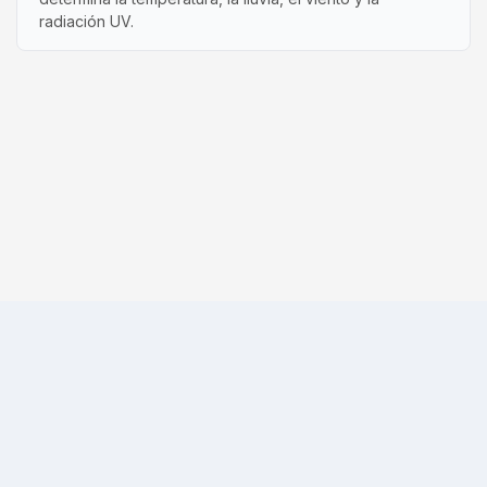
radiación UV.
Acerca de
Contacto
Guías
Glosario
FAQ
Radar de lluvia
Nieve
Calidad del aire
Términos de uso