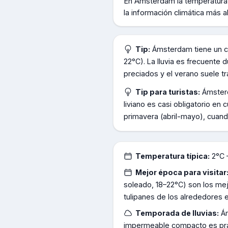
En
Amsterdam
la temperatura
la información climática más a
Tip:
Ámsterdam tiene un c
22°C). La lluvia es frecuente 
preciados y el verano suele 
Tip para turistas:
Ámsterd
liviano es casi obligatorio en
primavera (abril-mayo), cuando
Temperatura típica:
2°C 
Mejor época para visitar
soleado, 18–22°C) son los me
tulipanes de los alrededores e
Temporada de lluvias:
Á
impermeable compacto es prác