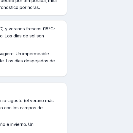
 detalle por temporada, mirá
ronóstico por horas.
C) y veranos frescos (18°C-
po. Los días de sol son
l sugiere. Un impermeable
ente. Los días despejados de
unio–agosto (el verano más
ico con los campos de
ño e invierno. Un