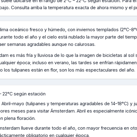
 suele ubicarse en el rango de
2°C – 22°C según estación
.
Para el
bajo.
Consulta arriba la temperatura exacta de ahora mismo y el p
lima oceánico fresco y húmedo, con inviernos templados (2°C-8°
durante todo el año y el cielo está nublado la mayor parte del tiem
traer semanas agradables aunque no calurosas.
am es más fría y lluviosa de lo que la imagen de bicicletas al so
 cualquier época; incluso en verano, las tardes se enfrían rápidam
 los tulipanes están en flor, son los más espectaculares del año.
– 22°C según estación
:
Abril–mayo (tulipanes y temperaturas agradables de 14–18°C) y j
jores meses para visitar Ámsterdam. Abril es especialmente icón
n plena floración.
msterdam llueve durante todo el año, con mayor frecuencia en oto
ticamente obligatorio en cualquier época.