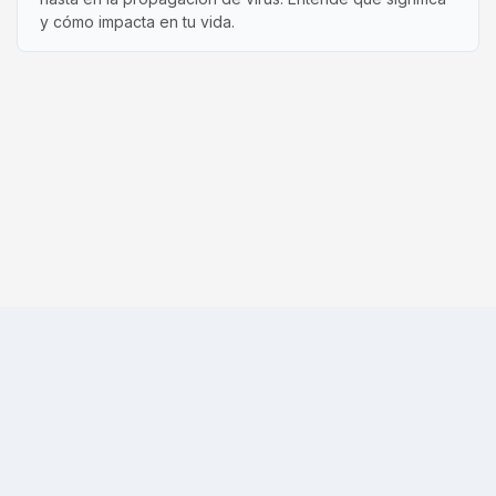
y cómo impacta en tu vida.
Acerca de
Contacto
Guías
Glosario
FAQ
Radar de lluvia
Nieve
Calidad del aire
Términos de uso