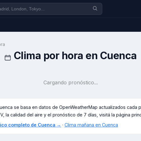
ora
Clima por hora en
Cuenca
Cargando pronóstico...
uenca
se basa en datos de OpenWeatherMap actualizados cada po
, la calidad del aire y el pronóstico de 7 días, visitá la página prin
stico completo de
Cuenca
→
·
Clima mañana en
Cuenca