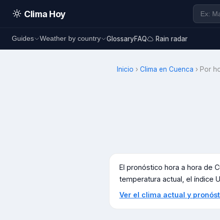
Clima Hoy
Glossary
FAQ
Rain radar
Guides
Weather by country
Inicio
›
Clima en
Cuenca
›
Por h
El pronóstico hora a hora de
C
temperatura actual, el índice UV
Ver el clima actual y pronó