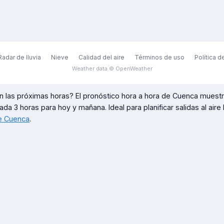
Radar de lluvia
Nieve
Calidad del aire
Términos de uso
Política d
Weather data © OpenWeather
n las próximas horas? El pronóstico hora a hora de
Cuenca
muestra
cada 3 horas para hoy y mañana. Ideal para planificar salidas al aire
de
Cuenca
.