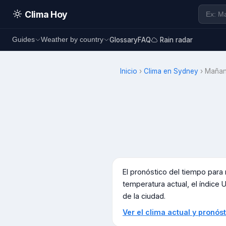
Clima Hoy
Glossary
FAQ
Rain radar
Guides
Weather by country
Inicio
›
Clima en
Sydney
›
Maña
El pronóstico del tiempo par
temperatura actual, el índice U
de la ciudad.
Ver el clima actual y pronó