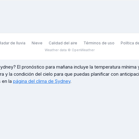
Radar de lluvia
Nieve
Calidad del aire
Términos de uso
Política d
Weather data © OpenWeather
Sydney
? El pronóstico para mañana incluye la temperatura mínima 
ora y la condición del cielo para que puedas planificar con anticipa
 en la
página del clima de
Sydney
.