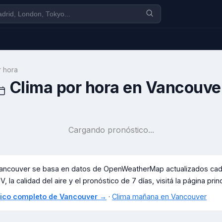
r hora
Clima por hora en
Vancouve
Cargando pronóstico...
ancouver
se basa en datos de OpenWeatherMap actualizados cada 
, la calidad del aire y el pronóstico de 7 días, visitá la página prin
stico completo de
Vancouver
→
·
Clima mañana en
Vancouver