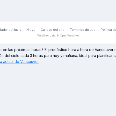
Radar de lluvia
Nieve
Calidad del aire
Términos de uso
Política d
Weather data © OpenWeather
r
en las próximas horas? El pronóstico hora a hora de
Vancouver
m
ón del cielo cada 3 horas para hoy y mañana. Ideal para planificar sal
ma actual de
Vancouver
.