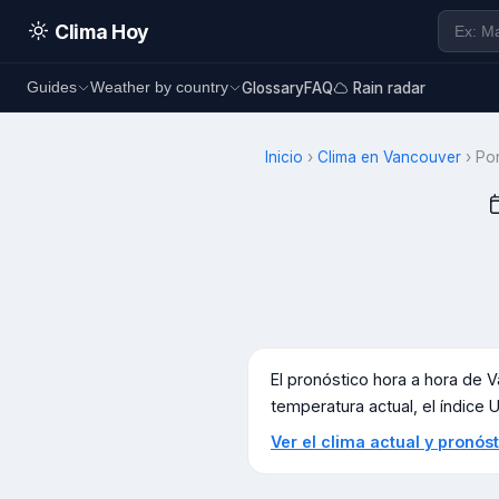
Clima Hoy
Glossary
FAQ
Rain radar
Guides
Weather by country
Inicio
›
Clima en
Vancouver
›
Po
El pronóstico hora a hora de
V
temperatura actual, el índice UV
Ver el clima actual y pronó