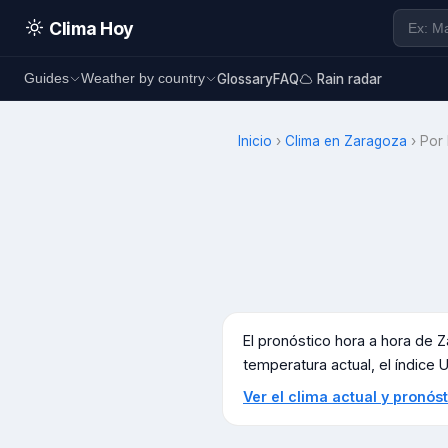
Clima Hoy
Glossary
FAQ
Rain radar
Guides
Weather by country
Inicio
›
Clima en
Zaragoza
›
Por
El pronóstico hora a hora de
Z
temperatura actual, el índice UV
Ver el clima actual y pronó