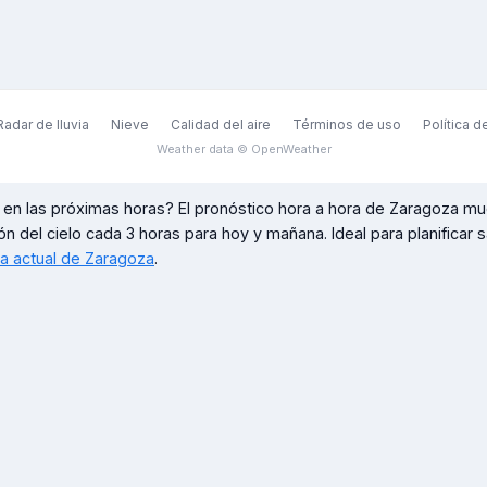
Radar de lluvia
Nieve
Calidad del aire
Términos de uso
Política d
Weather data © OpenWeather
en las próximas horas? El pronóstico hora a hora de
Zaragoza
mue
ón del cielo cada 3 horas para hoy y mañana. Ideal para planificar sal
ma actual de
Zaragoza
.