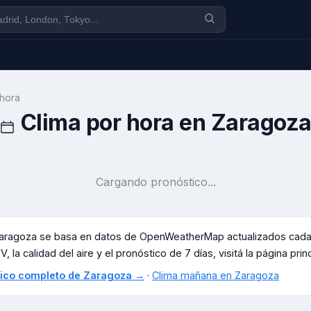
 hora
Clima por hora en
Zaragoz
Cargando pronóstico...
aragoza
se basa en datos de OpenWeatherMap actualizados cada p
, la calidad del aire y el pronóstico de 7 días, visitá la página prin
stico completo de
Zaragoza
→
·
Clima mañana en
Zaragoza