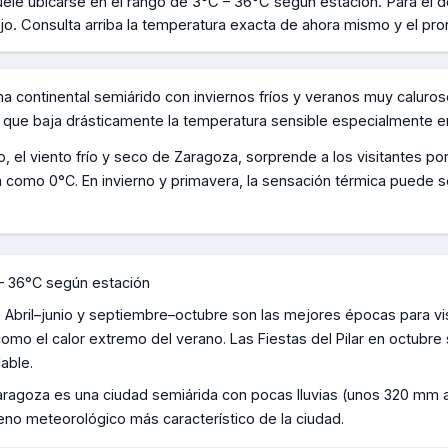
uele ubicarse en el rango de
3°C – 36°C según estación
.
Para el d
jo.
Consulta arriba la temperatura exacta de ahora mismo y el pro
ma continental semiárido con inviernos fríos y veranos muy caluro
co que baja drásticamente la temperatura sensible especialmente e
zo, el viento frío y seco de Zaragoza, sorprende a los visitantes 
 como 0°C. En invierno y primavera, la sensación térmica puede 
– 36°C según estación
:
Abril–junio y septiembre–octubre son las mejores épocas para vis
o como el calor extremo del verano. Las Fiestas del Pilar en octubre
able.
ragoza es una ciudad semiárida con pocas lluvias (unos 320 mm anu
meno meteorológico más característico de la ciudad.