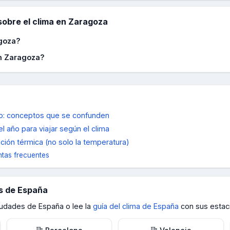
obre el clima en
Zaragoza
agoza?
n Zaragoza?
mpo: conceptos que se confunden
l año para viajar según el clima
ión térmica (no solo la temperatura)
tas frecuentes
es de
España
ciudades de
España
o lee la
guía del clima de
España
con sus estac