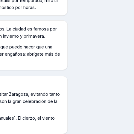
etalle por temporada, mirá la
nóstico por horas.
sos. La ciudad es famosa por
n invierno y primavera.
porque puede hacer que una
ser engañosa: abrígate más de
itar Zaragoza, evitando tanto
 son la gran celebración de la
ales). El cierzo, el viento