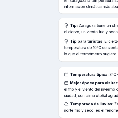
En
Zaragoza
la temperatura s
información climática más aba
Tip:
Zaragoza tiene un cli
el cierzo, un viento frío y se
Tip para turistas:
El cier
temperatura de 10°C se sienta
lo que el termómetro sugiere.
Temperatura típica:
3°C 
Mejor época para visitar
el frío y el viento del inviern
ciudad, con clima otoñal agrad
Temporada de lluvias:
Za
norte frío y seco, es el fenó