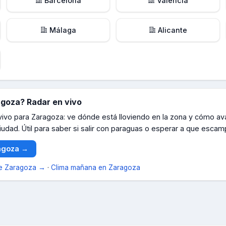
Barcelona
Valencia
Málaga
Alicante
agoza
? Radar en vivo
 vivo para
Zaragoza
: ve dónde está lloviendo en la zona y cómo av
iudad. Útil para saber si salir con paraguas o esperar a que escam
agoza
→
de
Zaragoza
→
·
Clima mañana en
Zaragoza