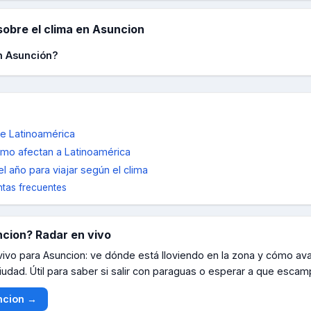
obre el clima en
Asuncion
n Asunción?
de Latinoamérica
cómo afectan a Latinoamérica
l año para viajar según el clima
tas frecuentes
ncion
? Radar en vivo
 vivo para
Asuncion
: ve dónde está lloviendo en la zona y cómo ava
iudad. Útil para saber si salir con paraguas o esperar a que escam
ncion
→