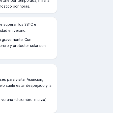
etalle por temporada, mirá la
nóstico por horas.
e superan los 38°C e
sidad en verano.
an gravemente. Con
brero y protector solar son
es para visitar Asunción,
lo suele estar despejado y la
en verano (diciembre–marzo)