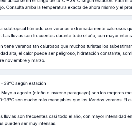
ele ubicarse en el rango de
14°C – 38°C según estación
.
Para el d
jo.
Consulta arriba la temperatura exacta de ahora mismo y el pro
ima subtropical húmedo con veranos extremadamente calurosos qu
. Las lluvias son frecuentes durante todo el año, con mayor inten
n tiene veranos tan calurosos que muchos turistas los subestim
d alta, el calor puede ser peligroso; hidratación constante, som
re noviembre y marzo.
 – 38°C según estación
:
Mayo a agosto (otoño e invierno paraguayo) son los mejores mes
0–28°C son mucho más manejables que los tórridos veranos. El cie
as lluvias son frecuentes casi todo el año, con mayor intensidad 
cas pueden ser muy intensas.