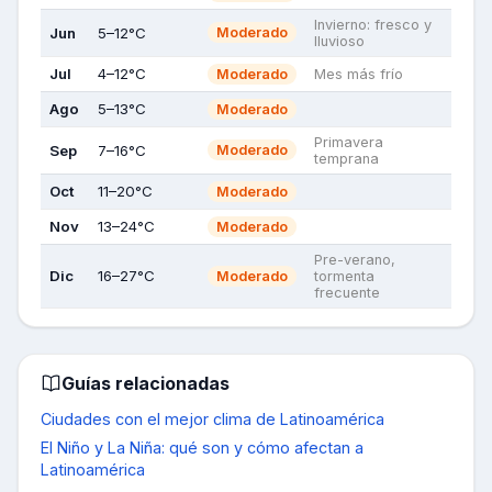
Invierno: fresco y
Jun
5–12°C
Moderado
lluvioso
Jul
4–12°C
Moderado
Mes más frío
Ago
5–13°C
Moderado
Primavera
Sep
7–16°C
Moderado
temprana
Oct
11–20°C
Moderado
Nov
13–24°C
Moderado
Pre-verano,
Dic
16–27°C
Moderado
tormenta
frecuente
Guías relacionadas
Ciudades con el mejor clima de Latinoamérica
El Niño y La Niña: qué son y cómo afectan a
Latinoamérica