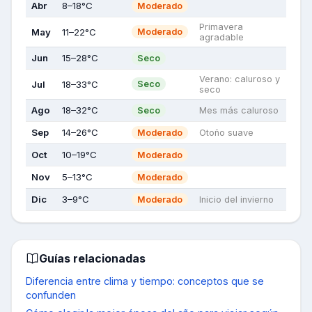
Abr
8–18°C
Moderado
Primavera
May
11–22°C
Moderado
agradable
Jun
15–28°C
Seco
Verano: caluroso y
Jul
18–33°C
Seco
seco
Ago
18–32°C
Seco
Mes más caluroso
Sep
14–26°C
Moderado
Otoño suave
Oct
10–19°C
Moderado
Nov
5–13°C
Moderado
Dic
3–9°C
Moderado
Inicio del invierno
Guías relacionadas
Diferencia entre clima y tiempo: conceptos que se
confunden