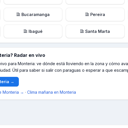
Bucaramanga
Pereira
Ibagué
Santa Marta
eria
? Radar en vivo
 vivo para
Monteria
: ve dónde está lloviendo en la zona y cómo ava
iudad. Útil para saber si salir con paraguas o esperar a que escam
eria
→
de
Monteria
→
·
Clima mañana en
Monteria