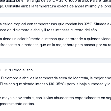
ele ubicarse en el rango de
26°C – 35°C todo el año
.
Para el detal
jo.
Consulta arriba la temperatura exacta de ahora mismo y el pro
a cálido tropical con temperaturas que rondan los 32°C. Situada a ori
 de diciembre a abril y lluvias intensas el resto del año.
a tiene un calor húmedo e intenso que sorprende a quienes vienen 
efrescante al atardecer, que es la mejor hora para pasear por su ra
 – 35°C todo el año
:
Diciembre a abril es la temporada seca de Montería, la mejor époc
ú. El calor sigue siendo intenso (30–35°C) pero la baja humedad y 
e mayo a noviembre, con lluvias abundantes especialmente en sept
 generalmente cortas.