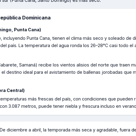
s el sur (Punta Cana, Santo Domingo) es más seco.
epública Dominicana
mingo, Punta Cana)
, incluyendo Punta Cana, tienen el clima más seco y soleado de di
s del país. La temperatura del agua ronda los 26–28°C casi todo el 
Cabarete, Samaná) recibe los vientos alisios del norte que traen m
el destino ideal para el avistamiento de ballenas jorobadas que m
era Central)
s temperaturas más frescas del país, con condiciones que pueden r
 con 3.087 metros, puede tener niebla y frescura incluso en verano
De diciembre a abril, la temporada más seca y agradable, fuera d