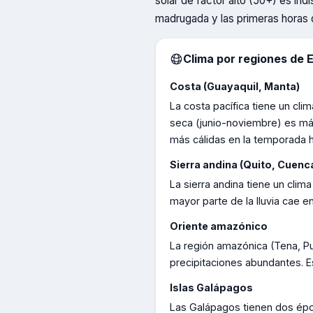
solar de factor alto (50+) es ind
madrugada y las primeras horas 
Clima por regiones de
Costa (Guayaquil, Manta)
La costa pacífica tiene un cl
seca (junio-noviembre) es más
más cálidas en la temporada
Sierra andina (Quito, Cuenc
La sierra andina tiene un cli
mayor parte de la lluvia cae 
Oriente amazónico
La región amazónica (Tena, Pu
precipitaciones abundantes. E
Islas Galápagos
Las Galápagos tienen dos époc