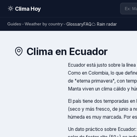
Clima Hoy
Glossary
FAQ
Rain radar
Guides
Weather by country
Clima en
Ecuador
Ecuador está justo sobre la línea 
Como en Colombia, lo que define e
de "eterna primavera", con tempe
Manta viven un clima cálido y h
El país tiene dos temporadas en l
(seco y más fresco, de junio a no
húmeda es muy marcada. Por estar
Un dato práctico sobre Ecuador: e