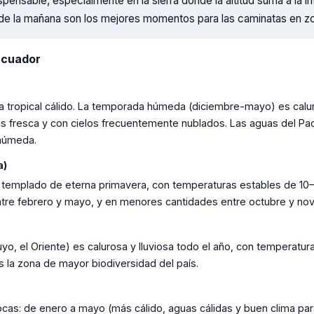
ispensable, especialmente en la sierra donde la altitud suma a la in
de la mañana son los mejores momentos para las caminatas en zo
Ecuador
ima tropical cálido. La temporada húmeda (diciembre-mayo) es calur
 fresca y con cielos frecuentemente nublados. Las aguas del Pac
 húmeda.
a)
ma templado de eterna primavera, con temperaturas estables de 10–
entre febrero y mayo, y en menores cantidades entre octubre y no
yo, el Oriente) es calurosa y lluviosa todo el año, con temperatu
s la zona de mayor biodiversidad del país.
as: de enero a mayo (más cálido, aguas cálidas y buen clima para