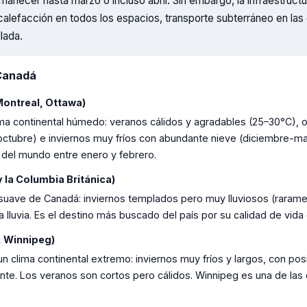
anecer hasta marzo o incluso abril. Sin embargo, la infraestruct
calefacción en todos los espacios, transporte subterráneo en las
lada.
Canadá
Montreal, Ottawa)
ima continental húmedo: veranos cálidos y agradables (25–30°C), 
ctubre) e inviernos muy fríos con abundante nieve (diciembre-ma
 del mundo entre enero y febrero.
 la Columbia Británica)
 suave de Canadá: inviernos templados pero muy lluviosos (raram
lluvia. Es el destino más buscado del país por su calidad de vida 
, Winnipeg)
un clima continental extremo: inviernos muy fríos y largos, con pos
nte. Los veranos son cortos pero cálidos. Winnipeg es una de las