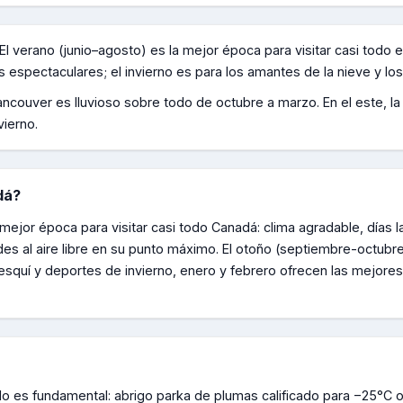
El verano (junio–agosto) es la mejor época para visitar casi todo el
es espectaculares; el invierno es para los amantes de la nieve y lo
ncouver es lluvioso sobre todo de octubre a marzo. En el este, la
vierno.
dá
?
 mejor época para visitar casi todo Canadá: clima agradable, días 
des al aire libre en su punto máximo. El otoño (septiembre-octubr
a esquí y deportes de invierno, enero y febrero ofrecen las mejor
do es fundamental: abrigo parka de plumas calificado para −25°C 